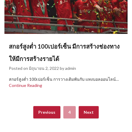
สกอร์สูงต่ำ 100เปอร์เซ็น มีการสร้างช่องทาง
ให้มีการสร้างรายได้
Posted on
มิถุนายน 2, 2022
by
admin
สกอร์สูงต่ำ 100เปอร์เซ็น การวางเดิมพันกับ แทงบอลออนไลน์…
Continue Reading
Previous
4
Next