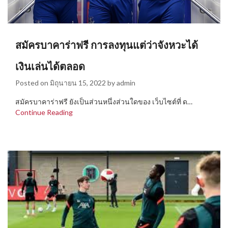
สมัครบาคาร่าฟรี การลงทุนแต่ว่าจังหวะได้
เงินเล่นได้ตลอด
Posted on
มิถุนายน 15, 2022
by
admin
สมัครบาคาร่าฟรี ยังเป็นส่วนหนึ่งส่วนใดของ เว็บไซต์ที่ ด…
Continue Reading