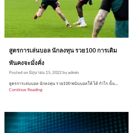
สูตรการเล่นบอล นักลงทุน รวย100 การเดิม
พันคงจะมั่งคั่ง
Posted on
มิถุนายน 15, 2022
by
admin
สูตรการเล่นบอล นักลงทุน รวย100 พนันบอลให้ ได้ กำไร นั้น…
Continue Reading