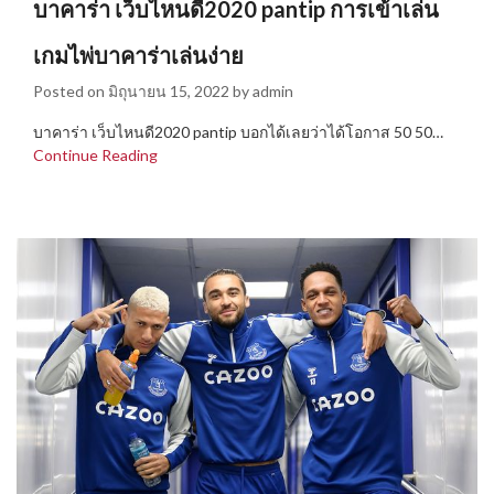
บาคาร่า เว็บไหนดี2020 pantip การเข้าเล่น
เกมไพ่บาคาร่าเล่นง่าย
Posted on
มิถุนายน 15, 2022
by
admin
บาคาร่า เว็บไหนดี2020 pantip บอกได้เลยว่าได้โอกาส 50 50…
Continue Reading