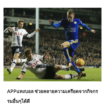
APPแทงบอล ช่วยคลายความเครียดจากกิจกร
รมอื่นๆได้ดี