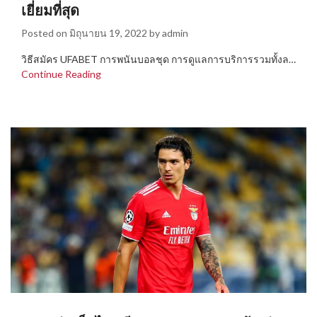
เยี่ยมที่สุด
Posted on
มิถุนายน 19, 2022
by
admin
วิธีสมัคร UFABET การพนันบอลชุด การดูแลการบริการรวมทั้งล…
Continue Reading