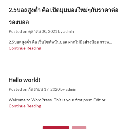
2.5บอลสูงต่ำ คือ เปิดมุมมองใหม่ๆกับราคาต่อ
รองบอล
Posted on
ตุลาคม 30, 2021
by
admin
2.5บอลสูงต่ำ คือ เว็บไซต์พนันบอล ฝากไม่มีอย่างน้อย การพ…
Continue Reading
Hello world!
Posted on
กันยายน 17, 2020
by
admin
Welcome to WordPress. This is your first post. Edit or …
Continue Reading