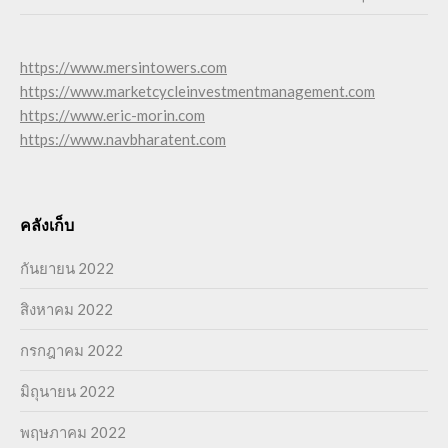
https://www.mersintowers.com
https://www.marketcycleinvestmentmanagement.com
https://www.eric-morin.com
https://www.navbharatent.com
คลังเก็บ
กันยายน 2022
สิงหาคม 2022
กรกฎาคม 2022
มิถุนายน 2022
พฤษภาคม 2022