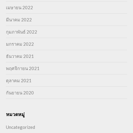
เมษายน 2022
มีนาคม 2022
กุมภาพันธ์ 2022
มกราคม 2022
ธันวาคม 2021
พฤศจิกายน 2021
ตุลาคม 2021
กันยายน 2020
หมวดหมู่
Uncategorized