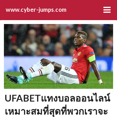
Skip
www.cyber-jumps.com
to
content
UFABETแทงบอลออนไลน์
เหมาะสมที่สุดที่พวกเราจะ