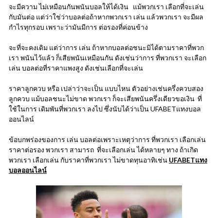
จะมีความ ไม่เหมือนกันพนันบอลให้ได้เงิน แม้พวกเรา เลือกที่จะเล่น
กับมันต่อ แต่ว่าใช่ว่าบอลต่อถ้าหากพวกเรา เล่น แล้วพวกเรา จะมีผล
กำไรทุกรอบ เพราะว่ามันมีการ ต่อรองที่ค่อนข้าง
จะที่จะคงเดิม แต่ว่าการ เล่น ถ้าหากบอลต่อชนะมิได้ตามราคาที่พวก
เรา พนันไว้แล้ว ก็เสียพนันเหมือนกัน ดังเช่นว่าการ ที่พวกเรา จะเลือก
เล่น บอลต่อที่ราคาแพงสูง ดังเช่นเลือกที่จะเล่น
ราคาลูกควบ หรือ เปล่าว่าจะเป็น แบบไหน ตัวอย่างเช่นครึ่งควบสอง
ลูกควบ แม้บอลชนะไม่ขาด พวกเรา ก็จะเสียพนันครึ่งเดียวขอเงิน ที่
ใช้ในการ เดิมพันที่พวกเรา ลงไป ซึ่งนับได้ว่าเป็น UFABETแทงบอล
ออนไลน์
ข้อบกพร่องของการ เล่น บอลต่อเพราะเหตุว่าการ ที่พวกเรา เลือกเล่น
ราคาต่อรอง พวกเรา สามารถ ที่จะเลือกเล่น ได้หลายๆ ทาง ถ้าเกิด
พวกเรา เลือกเล่น กับราคาที่พวกเรา ไม่ขาดทุนอาทิเช่น
UFABETแทง
บอลออนไลน์