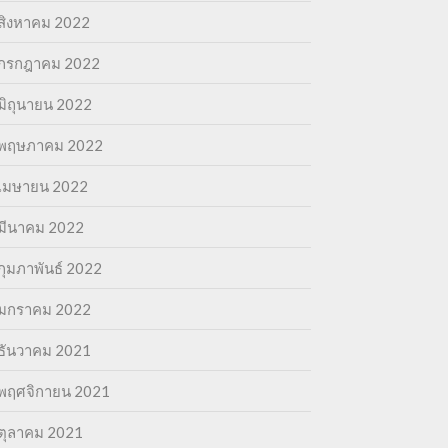
สิงหาคม 2022
กรกฎาคม 2022
มิถุนายน 2022
พฤษภาคม 2022
เมษายน 2022
มีนาคม 2022
กุมภาพันธ์ 2022
มกราคม 2022
ธันวาคม 2021
พฤศจิกายน 2021
ตุลาคม 2021