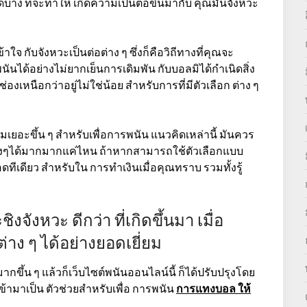
้าง ที่จะทำให้ เกิดความเป็นต่อขึ้นมากับ คุณมันจังหวะ
จ กับจังหวะเป็นต่อต่าง ๆ ซึ่งก็คือวิถีทางที่คุณจะ
ันได้อย่างไม่ยากเย็นการเดิมพัน กับบอลมิได้กำเนิดสิ่ง
่องเหนือกว่าอยู่ไม่ใช่น้อย สำหรับการที่มีตัวเลือก ต่าง ๆ
ิ่มเยอะขึ้น ๆ สำหรับเพื่อการพนัน แนวคิดเหล่านี้ มันควร
่างๆได้มากมากแค่ไหน ถ้าหากสามารถใช้ตัวเลือกแบบ
ยอดทีเดียว สำหรับใน การทำเงินเมื่อคุณทราบ รวมทั้งรู้
จังหวะ ดีกว่า ที่เกิดขึ้นมา เมื่อ
่าง ๆ ได้อย่างยอดเยี่ยม
มากขึ้น ๆ แล้วก็เว็บไซต์พนันออนไลน์นี้ ก็ได้ปรับปรุงโดย
ข้ามาเป็น ตัวช่วยสำหรับเพื่อ การพนัน
การแทงบอล ให้