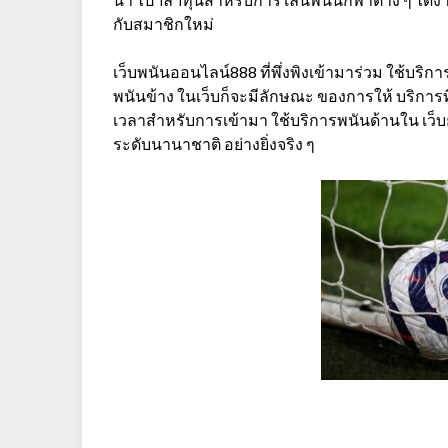
กับสมาชิกใหม่
เว็บพนันออนไลน์888 ที่พึ่งพิงเข้ามาร่วม ใช้บริก
พนันข้าง ในเว็บก็จะมีลักษณะ ของการให้ บริการ
เวลาสำหรับการเข้ามา ใช้บริการพนันด้านใน เว็บย
ระดับนานาชาติ อย่างยิ่งจริง ๆ