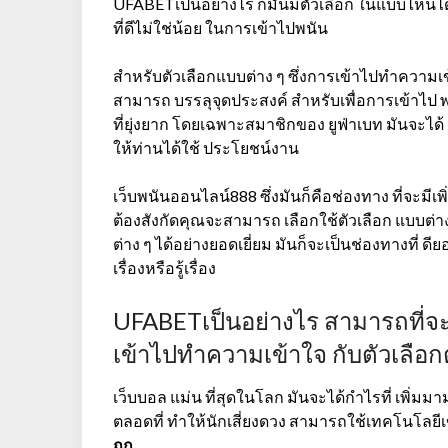
UFABETเป็นอย่างไร ก็มันมีตัวเลือก ในแบบไหนได้บ
ที่ดีไม่ใช่น้อย ในการเข้าไปพนัน
สำหรับตัวเลือกแบบต่าง ๆ ซึ่งการเข้าไปทำความเข้าใ
สามารถ บรรลุจุดประสงค์ สำหรับเพื่อการเข้าไป พน
ที่ยุ่งยาก โดยเฉพาะสมาชิกของ ยูฟ่าเบท มันจะได้ ช
ให้ท่านได้ใช้ ประโยชน์งาน
เว็บพนันออนไลน์888 ซึ่งมันก็คือช่องทาง ที่จะมีเพ
ต้องสังกัดคุณจะสามารถ เลือกใช้ตัวเลือก แบบต
ต่าง ๆ ได้อย่างยอดเยี่ยม มันก็จะเป็นช่องทางที่ ดี
เรื่องหรือรู้เรื่อง
UFABETเป็นอย่างไร สามารถที่จะชิง
เข้าไปทำความเข้าใจ กับตัวเลือกต
เว็บบอล แม่น ที่สุดในโลก มันจะได้กำไรที่ เพิ่มมา
ตลอดที่ ทำให้นักเสี่ยงดวง สามารถใช้เทคโนโลยีเ
ถูก