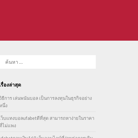
ค้นหา
สำหรับ:
เรื่องล่าสุด
วิธีการ เล่นพนันบอล เป็นการลงทุนในธุรกิจอย่าง
หนึ่ง
เว็บแทงบอลufabetดีที่สุด สามารถหาง่ายในราคา
ที่ไม่แพง