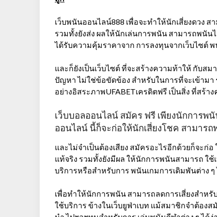
เว็บพนันออนไลน์888 เพื่อจะทำให้นักเสี่ยงดวง
รวมทั้งยังส่ง ผลให้นักเล่นการพนัน สามารถพนันได
ได้รับความคุ้มราคาจาก การลงทุนจากเว็บไซต์ พนั
และก็ยังเป็นเว็บไซต์ ที่จะสร้างความท้าให้ กับสม
ปัญหา ไม่ใช่ข้อขัดข้อง สำหรับในการที่จะเข้ามา ร
อย่างอิสระภาพUFABETเครดิตฟรี เป็นสิ่ง ที่สร้างค
เว็บบอลออนไลน์ สมัคร ฟรี เพียงนักการพนั
ออนไลน์ นี้ก็จะก่อให้นักเสี่ยงโชค สามารถ
และไม่จำเป็นต้องเสียง สมัครอะไรอีกด้วยก็จะก่อ
แท้จริง รวมทั้งยังมีผล ให้นักการพนันสามารถ ใช
บริการหรือสำหรับการ พนันเกมการเดิมพันต่าง ๆ ได
เพื่อทำให้นักการพนัน สามารถลดการเสี่ยงสำหรั
ใช้บริการ ข้างในเว็บยูฟ่าเบท แม้สมาชิกจำต้องสมั
นำ ไปฯลฯทุนสำหรับการ เล่นพนันกีฬาต่าง ๆ ได้ง่