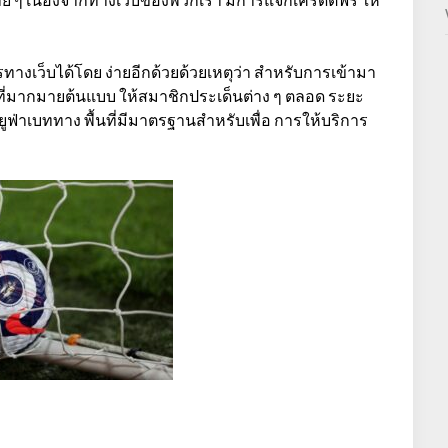
ารทางเว็บได้โดย ง่ายอีกด้วยด้วยเหตุว่า สำหรับการเข้ามา
ที่มากมายต้นแบบ ให้สมาชิกประเด็นต่าง ๆ ตลอด ระยะ
ูฟ่าเบททาง พื้นที่มีมาตรฐานสำหรับเพื่อ การให้บริการ