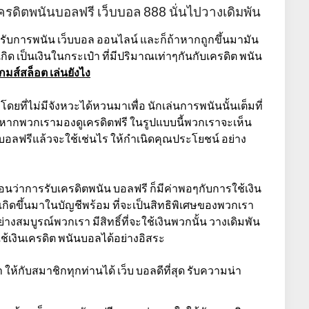
ครดิตพนันบอลฟรี เว็บบอล 888 นั่นไปวางเดิมพัน
ำหรับการพนัน เว็บบอล ออนไลน์ และก็ถ้าหากถูกขึ้นมามัน
าเกิด เป็นเงินในกระเป๋า ที่มีปริมาณเท่าๆกันกับเครดิต พนัน
เกมส์สล็อต เล่นยังไง
โดยที่ไม่มีจังหวะได้หวนมาเพื่อ นักเล่นการพนันนั้นเต็มที่
้าหากพวกเรามองดูเครดิตฟรี ในรูปแบบนี้พวกเราจะเห็น
นบอลฟรีแล้วจะใช้เช่นไร ให้กำเนิดคุณประโยชน์ อย่าง
นว่าการรับเครดิตพนัน บอลฟรี ก็มีค่าพอๆกับการใช้เงิน
่เกิดขึ้นมาในบัญชีพร้อม ที่จะเป็นสิทธิพิเศษของพวกเรา
่างสมบูรณ์พวกเรา มีสิทธิ์ที่จะใช้เงินพวกนั้น วางเดิมพัน
รใช้เงินเครดิต พนันบอลได้อย่างอิสระ
า ให้กับสมาชิกทุกท่านได้ เว็บ บอลดีที่สุด รับความน่า