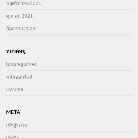
พฤศจิกายน 2021
ตุลาคม 2021
กันยายน 2020
หมวดหมู่
Uncategorized
พนันออนไลน์
แทงบอล
META
เข้าสู่ระบบ
เข้าฟีด