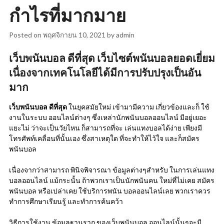
กำไรที่มากมาย
Posted on
พฤศจิกายน 10, 2021
by
admin
เว็บพนันบอล ดีที่สุด เว็บไซต์พนันบอลยอดเยี่ยม
เนื่องจากเทคโนโลยีได้มีการปรับปรุงเป็นอัน
มาก
เว็บพนันบอล ดีที่สุด
ในยุคสมัยใหม่ เข้ามามีความ เกี่ยวข้องและก็ ใช้
งานในระบบ ออนไลน์ต่างๆ ซึ่งเหล่านักพนันบอลออนไลน์ มีอยู่เยอะ
แยะไม่ ว่าจะเป็นวัยไหน ก็สามารถที่จะ เล่นแทงบอลได้ง่าย เพียงมี
โทรศัพท์เคลื่อนที่นั้นเอง ซึ่งสาเหตุใด ที่จะทำให้ไว้ใจ และก็สมัคร
พนันบอล
เนื่องจากว่าสามารถ พินิจพิจารณา ข้อมูลต่างๆสำหรับ ในการเล่นแทง
บอลออนไลน์ แม้กระนั้น ถ้าพวกเราเป็นนักพนันคน ใหม่ที่ไม่เคย สมัคร
พนันบอล หรือเปล่าเคย ใช้บริการพนัน บอลออนไลน์เลย พวกเราควร
ทำการศึกษาเรียนรู้ และทำการค้นคว้า
วิธีการใช้งาน ข้อมูลฐานราก ของเว็บพนันบอล ออนไลน์นั้นๆจะมี