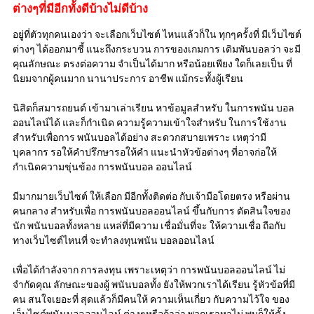
ต่างๆที่มีอีกทั้งดีบ้างไม่ดีบ้าง
อยู่ที่ตัวทุกคนเองว่า จะเลือกเว็บไซต์ ไหนแล้วก็ใน ทุกๆครั้งที่ มีเว็บไซต์
ต่างๆ ได้ออกมาชี้ แนะถึงกระบวน การของเกมการ เดิมพันบอลว่า จะมี
คุณลักษณะ ตรงต่อความ จำเป็นได้มาก หรือน้อยเพียง ใดก็เลยเป็น ที่
นิยมจากผู้คนมาก นานาประการ อาชีพ แม้กระทั้งผู้เรียน
นิสิตก็สมารถยนต์ เข้ามาเล่าเรียน หาข้อมูลสำหรับ ในการพนัน บอล
ออนไลน์ได้ และก็กำเนิด ความรู้ความเข้าใจสำหรับ ในการใช้งาน
สำหรับเพื่อการ พนันบอลได้อย่าง สะดวกสบายเพราะ เหตุว่ามี
บุคลากร รอให้คำปรึกษารอให้คำ แนะนำหัวข้อต่างๆ ที่อาจก่อให้
กำเนิดความขุ่นข้อง การพนันบอล ออนไลน์
มีมากมายเว็บไซต์ ให้เลือก มีอีกทั้งติดต่อ กับเจ้ามือโดยตรง หรือผ่าน
คนกลาง สำหรับเพื่อ การพนันบอลออนไลน์ ขึ้นกับการ ตัดสินใจของ
นัก พนันบอลทั้งหลาย แหล่ที่มีความ เชื่อมั่นที่จะ ให้ความเชื่อ ถือกับ
ทางเว็บไซต์ไหนที่ จะทำลงทุนพนัน บอลออนไลน์
เพื่อได้กำลังจาก การลงทุน เพราะเหตุว่า การพนันบอลออนไลน์ ไม่
จำกัดคุณ ลักษณะของผู้ พนันบอลทั้ง ยังให้พวกเราได้เรียน รู้หัวข้อที่มี
คน สนใจเยอะที่ สุดแล้วก็มีคนให้ ความเห็นเกี่ยว กับความไว้ใจ ของ
เว็บไซต์พนันบอลออนไลน์ ต่างๆหรือถ้าว่า พวกเราหาไม่ พบก็ให้ตั้ง