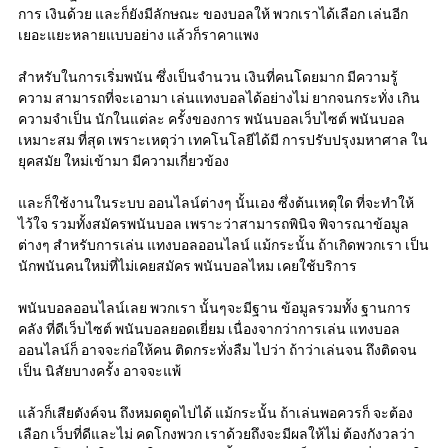
การ เงินด้วย และก็ยังมีลักษณะ ของบอลให้ พวกเราได้เลือก เล่นอีก
เยอะแยะหลายแบบอย่าง แล้วก็ราคาแพง
สำหรับในการเริ่มพนัน ซึ่งเป็นจำนวน เงินที่คนโดยมาก มีความรู้
ความ สามารถที่จะเอามา เล่นแทงบอลได้อย่างไม่ ยากจนกระทั่ง เกิน
ความจำเป็น นักในแต่ละ ครั้งของการ พนันบอลเว็บไซต์ พนันบอล
เหมาะสม ที่สุด เพราะเหตุว่า เทคโนโลยีได้มี การปรับปรุงมหาศาล ใน
ยุคสมัย ใหม่เข้ามา มีความเกี่ยวข้อง
และก็ใช้งานในระบบ ออนไลน์ต่างๆ นั้นเอง ซึ่งต้นเหตุใด ที่จะทำให้
ไว้ใจ รวมทั้งสมัครพนันบอล เพราะว่าสามารถพินิจ พิจารณาข้อมูล
ต่างๆ สำหรับการเล่น แทงบอลออนไลน์ แม้กระนั้น ถ้าเกิดพวกเรา เป็น
นักพนันคนใหม่ที่ไม่เคยสมัคร พนันบอลไหม เคยใช้บริการ
พนันบอลออนไลน์เลย พวกเรา นั้นๆจะมีฐาน ข้อมูลรวมทั้ง ฐานการ
คลัง ที่ดีเว็บไซต์ พนันบอลยอดเยี่ยม เนื่องจากว่าการเล่น แทงบอล
ออนไลน์ก็ อาจจะก่อให้คน ติดกระทั่งลืม ไปว่า ถ้าว่าเล่นจน ถึงติดจน
เป็น นิสัยบางครั้ง อาจจะแพ้
แล้วก็เสียตังค์จน ถึงหมดตูดไปได้ แม้กระนั้น ถ้าเล่นพอควรก็ จะต้อง
เลือก เว็บที่ดีและไม่ คดโกงพวก เราด้วยถึงจะมีผลให้ไม่ ต้องกังวลว่า