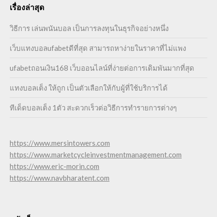
เรื่องล่าสุด
วิธีการ เล่นพนันบอล เป็นการลงทุนในธุรกิจอย่างหนึ่ง
เว็บแทงบอลufabetดีที่สุด สามารถหาง่ายในราคาที่ไม่แพง
ufabetถอนเงิน168 เว็บออนไลน์ที่ง่ายต่อการเดิมพันมากที่สุด
แทงบอลเต็ง ให้ถูก เป็นตัวเลือกให้กับผู้ที่ใช้บริการได้
ทีเด็ดบอลเต็ง 1ตัว สะดวกเร็วต่อวิธีการทำรายการต่างๆ
https://www.mersintowers.com
https://www.marketcycleinvestmentmanagement.com
https://www.eric-morin.com
https://www.navbharatent.com