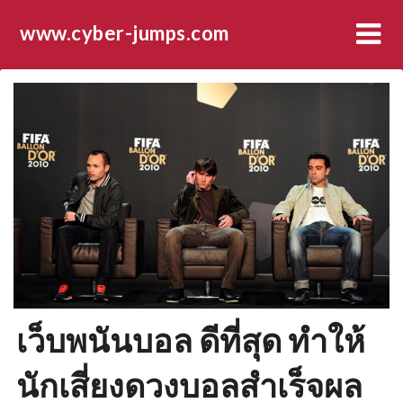
Skip
www.cyber-jumps.com
to
content
เว็บพนันบอล ดีที่สุด ทำให้
นักเสี่ยงดวงบอลสำเร็จผล