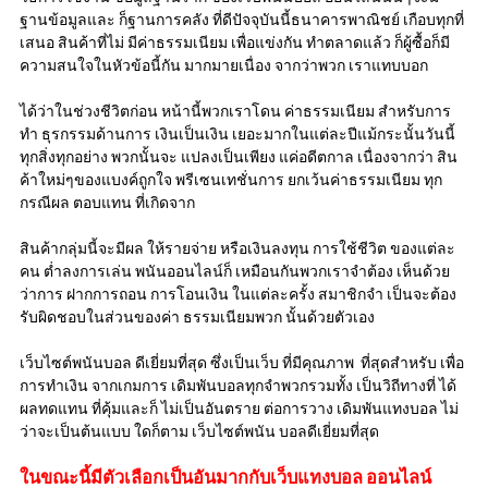
ฐานข้อมูลและ ก็ฐานการคลัง ที่ดีปัจจุบันนี้ธนาคารพาณิชย์ เกือบทุกที่
เสนอ สินค้าที่ไม่ มีค่าธรรมเนียม เพื่อแข่งกัน ทำตลาดแล้ว ก็ผู้ซื้อก็มี
ความสนใจในหัวข้อนี้กัน มากมายเนื่อง จากว่าพวก เราแทบบอก
ได้ว่าในช่วงชีวิตก่อน หน้านี้พวกเราโดน ค่าธรรมเนียม สำหรับการ
ทำ ธุรกรรมด้านการ เงินเป็นเงิน เยอะมากในแต่ละปีแม้กระนั้นวันนี้
ทุกสิ่งทุกอย่าง พวกนั้นจะ แปลงเป็นเพียง แค่อดีตกาล เนื่องจากว่า สิน
ค้าใหม่ๆของแบงค์ถูกใจ พรีเซนเทชั่นการ ยกเว้นค่าธรรมเนียม ทุก
กรณีผล ตอบแทน ที่เกิดจาก
สินค้ากลุ่มนี้จะมีผล ให้รายจ่าย หรือเงินลงทุน การใช้ชีวิต ของแต่ละ
คน ต่ำลงการเล่น พนันออนไลน์ก็ เหมือนกันพวกเราจำต้อง เห็นด้วย
ว่าการ ฝากการถอน การโอนเงิน ในแต่ละครั้ง สมาชิกจำ เป็นจะต้อง
รับผิดชอบในส่วนของค่า ธรรมเนียมพวก นั้นด้วยตัวเอง
เว็บไซต์พนันบอล ดีเยี่ยมที่สุด ซึ่งเป็นเว็บ ที่มีคุณภาพ ที่สุดสำหรับ เพื่อ
การทำเงิน จากเกมการ เดิมพันบอลทุกจำพวกรวมทั้ง เป็นวิถีทางที่ ได้
ผลทดแทน ที่คุ้มและก็ ไม่เป็นอันตราย ต่อการวาง เดิมพันแทงบอล ไม่
ว่าจะเป็นต้นแบบ ใดก็ตาม เว็บไซต์พนัน บอลดีเยี่ยมที่สุด
ในขณะนี้มีตัวเลือกเป็นอันมากกับเว็บแทงบอล ออนไลน์