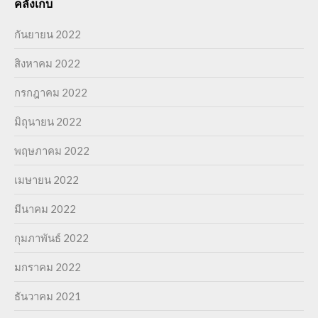
คลังเก็บ
กันยายน 2022
สิงหาคม 2022
กรกฎาคม 2022
มิถุนายน 2022
พฤษภาคม 2022
เมษายน 2022
มีนาคม 2022
กุมภาพันธ์ 2022
มกราคม 2022
ธันวาคม 2021